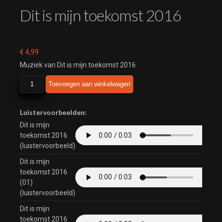
Dit is mijn toekomst 2016
€
4,99
Muziek van Dit is mijn toekomst 2016
Dit
Toevoegen aan winkelwagen
is
mijn
toekomst
Luistervoorbeelden:
2016
Dit is mijn
aantal
toekomst 2016
(luistervoorbeeld)
Dit is mijn
toekomst 2016
(01)
(luistervoorbeeld)
Dit is mijn
toekomst 2016