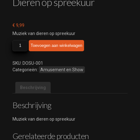
Dieren op spreekuur
€
9,99
Muziek van dieren op spreekuur
Dieren
Toevoegen aan winkelwagen
op
spreekuur
aantal
SKU:
DOSU-001
Categorieën:
Amusement en Show
Beschrijving
Beschrijving
Muziek van dieren op spreekuur
Gerelateerde producten