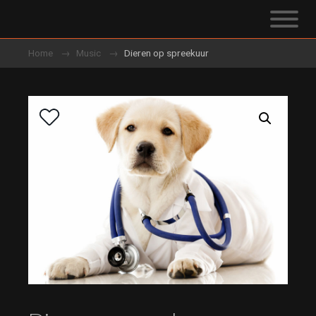
Home
Music
Dieren op spreekuur