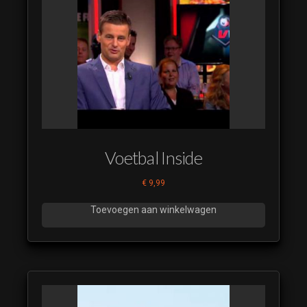
Deck The
halls 14
Deck The
halls 15
Deck The
halls 16
Deck The
halls 17
Voetbal Inside
Deck The
halls 18
€
9,99
Deck The
Toevoegen aan winkelwagen
halls 19
Deck The
halls 20
Deck The
halls 21
Deck The