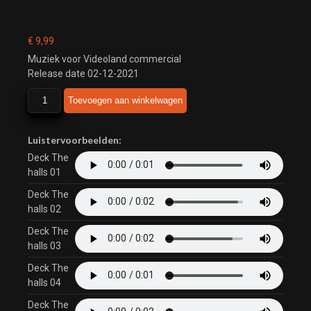
€
9,99
Muziek voor Videoland commercial
Release date 02-12-2021
Deck
Toevoegen aan winkelwagen
The
Halls
aantal
Luistervoorbeelden:
Deck The
halls 01
Deck The
halls 02
Deck The
halls 03
Deck The
halls 04
Deck The