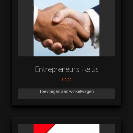
halls 22
Deck The
halls 23
Deck The
halls 24
Deck The
halls 25
Deck The
Entrepreneurs like us
halls 26
Deck The
€
9,99
halls 27
Toevoegen aan winkelwagen
Deck The
halls 28
Deck The
halls 29
Deck The
halls 30