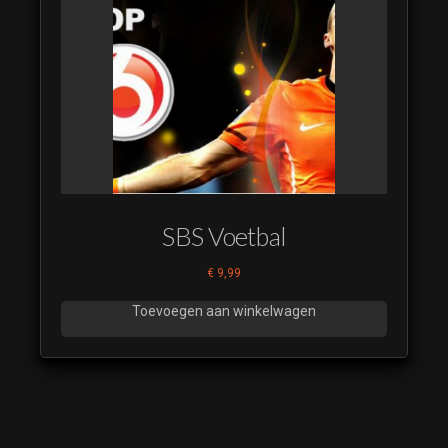
halls 36
Deck The
halls 37
Deck The
halls 38
Deck The
halls 39
Deck The
halls 40
SBS Voetbal
Deck The
€
9,99
halls 41
Deck The
Toevoegen aan winkelwagen
halls 42
Deck The
halls 43