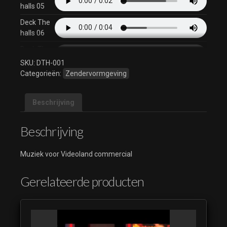
halls 05
Deck The
halls 06
Deck The
halls 07
SKU:
DTH-001
Categorieën:
Zendervormgeving
Deck The
halls 08
Beschrijving
Deck The
halls 09
Beschrijving
Deck The
halls 10
Muziek voor Videoland commercial
Deck The
halls 11
Gerelateerde producten
Deck The
halls 12
Deck The
halls 13