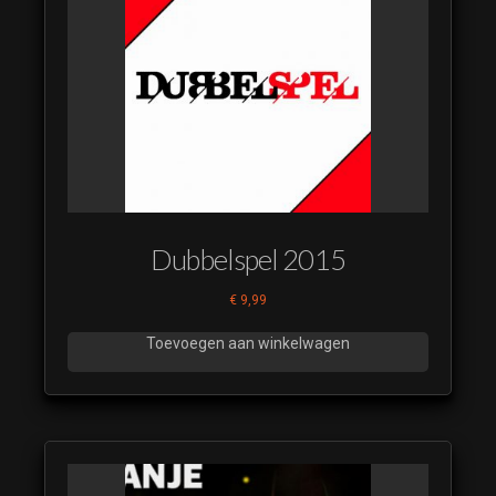
Deck The
halls 31
Deck The
halls 32
Deck The
Halls
Videoland
Tis The
Season To
Dubbelspel 2015
Get Comfy
€
9,99
Deck The
halls 33
Toevoegen aan winkelwagen
Deck The
halls 34
Deck The
halls 35
Deck The