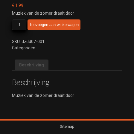
€
1,99
Muziek van de zomer draait door
de
Toevoegen aan winkelwagen
zomer
draait
door
SKU:
dzdd07-001
aantal
Categorieën:
Beschrijving
Beschrijving
Muziek van de zomer draait door
Sitemap