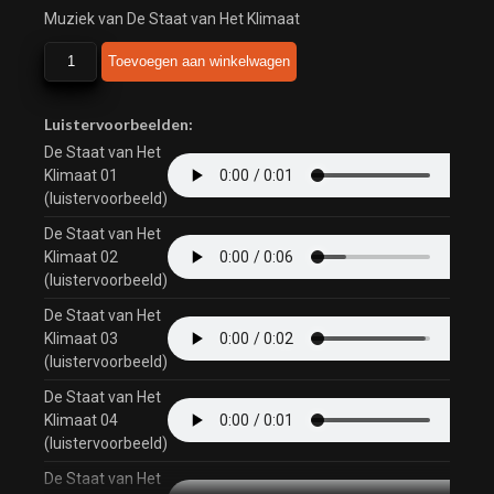
Muziek van De Staat van Het Klimaat
De
Toevoegen aan winkelwagen
Staat
van
Het
Luistervoorbeelden:
Klimaat
De Staat van Het
aantal
Klimaat 01
(luistervoorbeeld)
De Staat van Het
Klimaat 02
(luistervoorbeeld)
De Staat van Het
Klimaat 03
(luistervoorbeeld)
De Staat van Het
Klimaat 04
(luistervoorbeeld)
De Staat van Het