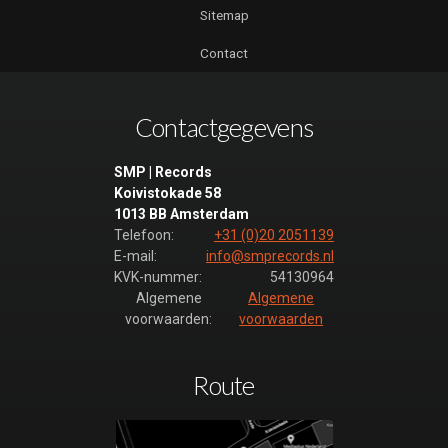
Muzikale
Sitemap
Fruitmand
Contact
27
De
Muzikale
Contactgegevens
Fruitmand
28
SMP | Records
De
Koivistokade 58
Muzikale
1013 BB Amsterdam
Fruitmand
Telefoon:
+31 (0)20 2051139
29
E-mail:
info@smprecords.nl
KVK-nummer:
54130964
De
Algemene
Algemene
Muzikale
voorwaarden:
voorwaarden
Fruitmand
30
De
Route
Muzikale
Fruitmand
31