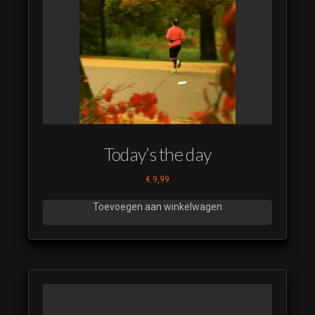
17
De
Muzikale
Fruitmand
18
De
Muzikale
Fruitmand
19
Today’s the day
De
Muzikale
€
9,99
Fruitmand
20
Toevoegen aan winkelwagen
De
Muzikale
Fruitmand
21
De
Muzikale