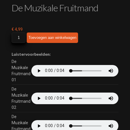
De Muzikale Fruitmand
€
4,99
De
Toevoegen aan winkelwagen
Muzikale
Fruitmand
aantal
Luistervoorbeelden:
De
Muzikale
Fruitmand
01
De
Muzikale
Fruitmand
02
De
Muzikale
Fruitmand