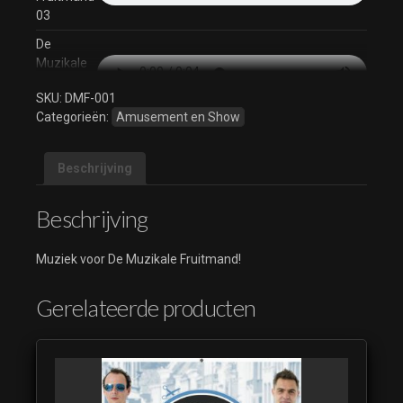
03
De
Muzikale
Fruitmand
SKU:
DMF-001
04
Categorieën:
Amusement en Show
De
Muzikale
Fruitmand
Beschrijving
05
Beschrijving
De
Muzikale
Fruitmand
Muziek voor De Muzikale Fruitmand!
06
De
Gerelateerde producten
Muzikale
Fruitmand
07
De