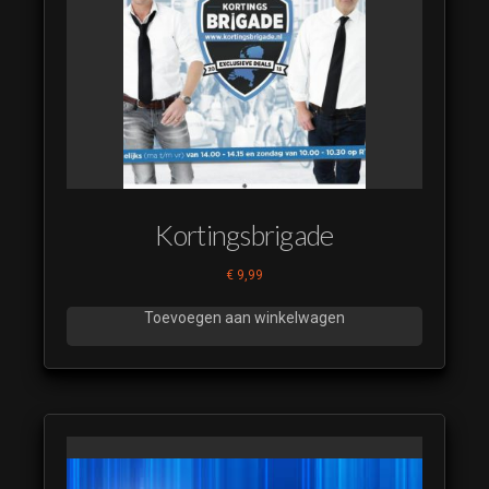
Muzikale
Fruitmand
08
De
Muzikale
Fruitmand
09
De
Muzikale
Kortingsbrigade
Fruitmand
10
€
9,99
De
Muzikale
Toevoegen aan winkelwagen
Fruitmand
11
De
Muzikale
Fruitmand
12