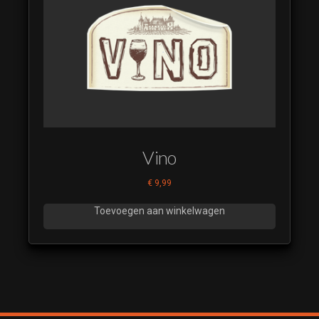
Fruitmand
22
De
Muzikale
Fruitmand
23
De
Muzikale
Fruitmand
Vino
24
De
€
9,99
Muzikale
Fruitmand
Toevoegen aan winkelwagen
25
De
Muzikale
Fruitmand
26
De