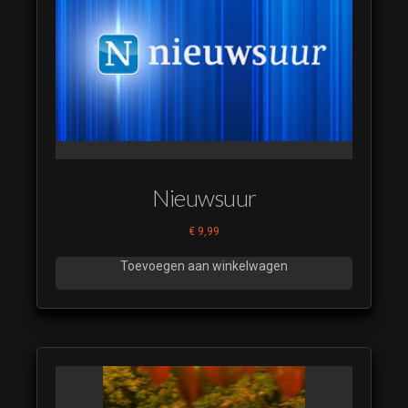
De
Muzikale
Fruitmand
13
De
Muzikale
Fruitmand
14
De
Nieuwsuur
Muzikale
Fruitmand
€
9,99
15
Toevoegen aan winkelwagen
De
Muzikale
Fruitmand
16
De
Muzikale
Fruitmand