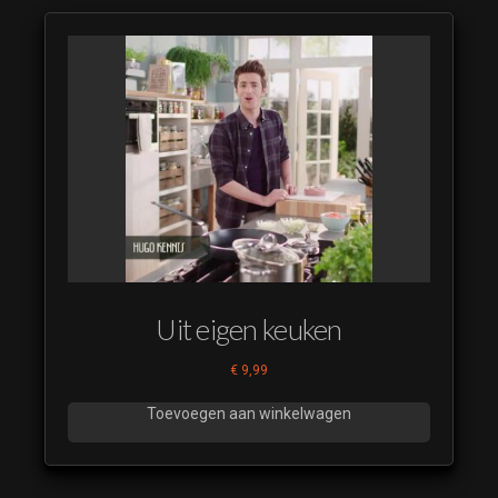
Kaartenclub
SMP 09
De
Kaartenclub
SMP 10
De
Kaartenclub
SMP 11
De
Kaartenclub
SMP 12
Uit eigen keuken
€
9,99
Toevoegen aan winkelwagen