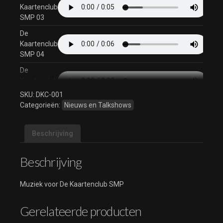
Kaartenclub
SMP 03
De
Kaartenclub
SMP 04
De
Kaartenclub
SMP 05
SKU:
DKC-001
Categorieën:
Nieuws en Talkshows
De
Kaartenclub
SMP 06
Beschrijving
De
Kaartenclub
Beschrijving
SMP 07
De
Muziek voor De Kaartenclub SMP
Kaartenclub
SMP 08
Gerelateerde producten
De