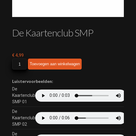
De Kaartenclub SMP
€
4,99
De
Toevoegen aan winkelwagen
Kaartenclub
SMP
aantal
Luistervoorbeelden:
De
Kaartenclub
SMP 01
De
Kaartenclub
SMP 02
De