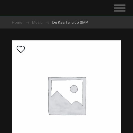
Home
Music
De Kaartenclub SMP