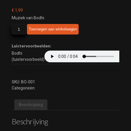
€
1,99
Muziek van Bodhi
Bodhi
Toevoegen aan winkelwagen
aantal
Luistervoorbeelden:
Bodhi
(luistervoorbeeld)
SKU:
BO-001
Categorieën:
Beschrijving
Beschrijving