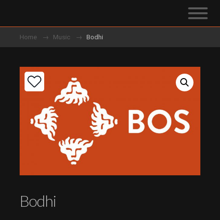
Home
Music
Bodhi
Bodhi