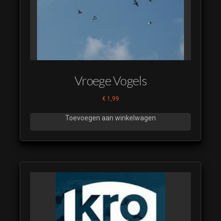
Beste
Kijkers
Restyle
2023 09
Beste
Kijkers
Restyle
Vroege Vogels
2023 10
Beste
€
1,99
Kijkers
Restyle
Toevoegen aan winkelwagen
2023 11
Beste
Kijkers
Restyle
2023 12
Beste
Kijkers
Restyle
2023 13