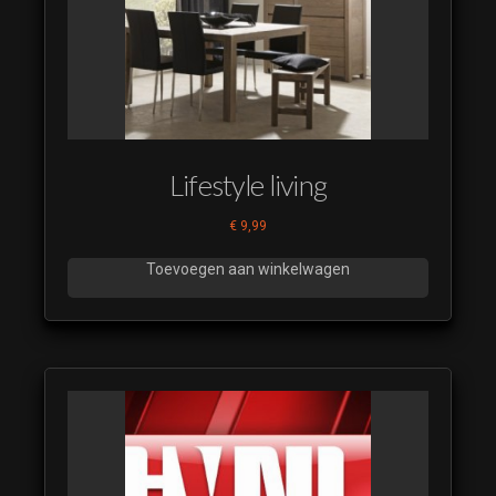
Restyle
2023 18
Beste
Kijkers
Restyle
2023 19
Beste
Lifestyle living
Kijkers
Restyle
€
9,99
2023 20
Toevoegen aan winkelwagen
Beste
Kijkers
Restyle
2023 21
Beste
Kijkers
Restyle
2023 22
Beste