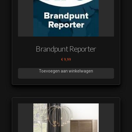
Beste
Kijkers
Restyle
2023 14
Beste
Kijkers
Brandpunt Reporter
Restyle
2023 15
€
9,99
Beste
Toevoegen aan winkelwagen
Kijkers
Restyle
2023 16
Beste
Kijkers
Restyle
2023 17
Beste
Kijkers