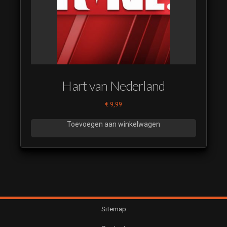
Kijkers
Restyle
2023 23
Beste
Kijkers
Restyle
2023 24
Hart van Nederland
Beste
Kijkers
€
9,99
Restyle
2023 25
Toevoegen aan winkelwagen
Beste
Kijkers
Restyle
2023 26
Sitemap