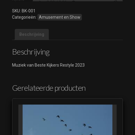
Restyle
SKU:
BK-001
2023 04
Categorieën:
Amusement en Show
Beste
Kijkers
Restyle
Beschrijving
2023 05
Beschrijving
Beste
Kijkers
Restyle
Muziek van Beste Kijkers Restyle 2023
2023 06
Beste
Kijkers
Gerelateerde producten
Restyle
2023 07
Beste
Kijkers
Restyle
2023 08