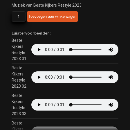
Muziek van Beste Kijkers Restyle 2023
Beste
Toevoegen aan winkelwagen
Kijkers
Restyle
2023
Luistervoorbeelden:
aantal
Beste
Kijkers
Restyle
2023 01
Beste
Kijkers
Restyle
2023 02
Beste
Kijkers
Restyle
2023 03
Beste
Kijkers