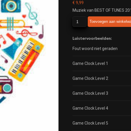
€
9,99
Muziek van BEST OF TUNES 20
BEST
Toevoegen aan winkelw
OF
TUNES
2010
Luistervoorbeelden:
aantal
Fout woord niet geraden
Game Clock Level 1
Game Clock Level 2
Game Clock Level 3
Game Clock Level 4
Game Clock Level 5