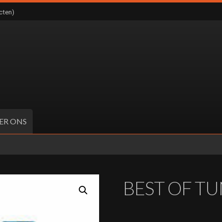
cten)
ER ONS
BEST OF TU