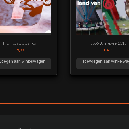
Lingo Eindleader Sequentie
Lingo Rondloper Leader zonder
Loopje Finale Korter
The Freestyle Games
SBS6 Vormgeving 2015
€
9,99
€
4,99
Loopje Finale nog korter
voegen aan winkelwagen
Toevoegen aan winkelwa
Reveal 10 letter woord
Rode bal heftig
Spannings score 10 letter woor
woord niet geraden