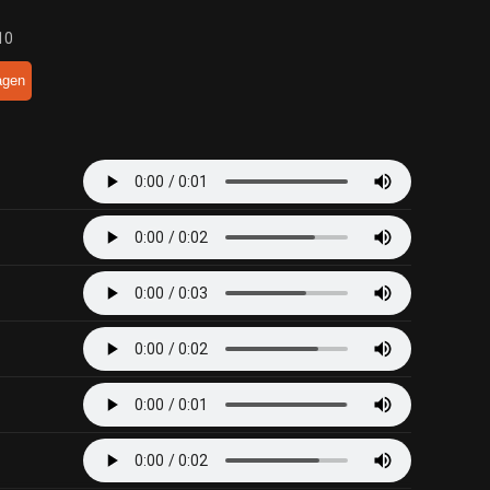
10
agen