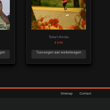
 melodie
Today’s the day
€
9,99
gen
Toevoegen aan winkelwagen
d
Sitemap
Contact