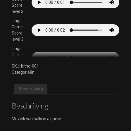
Score
level 2
Lingo
Game
Score
level 3
Lingo
Game
Score
SKU:
bithg-001
level 4
Categorieën:
Lingo
Game
Score
Beschrijving
level 5
Beschrijving
Lingo
Game
Score
Muziek van balls in a game
level 6