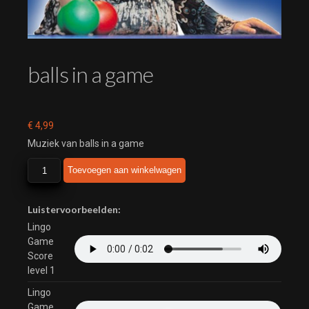
balls in a game
€
4,99
Muziek van balls in a game
balls
Toevoegen aan winkelwagen
in
a
game
Luistervoorbeelden:
aantal
Lingo
Game
Score
level 1
Lingo
Game