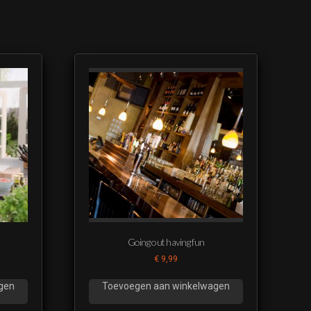
Going out having fun
€
9,99
gen
Toevoegen aan winkelwagen