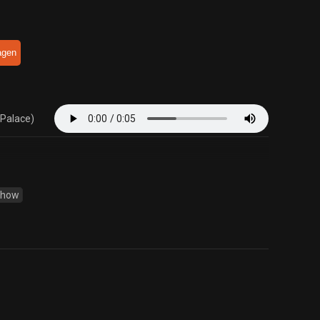
agen
 Palace)
Show