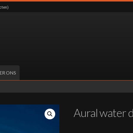
cten)
ER ONS
Aural water 