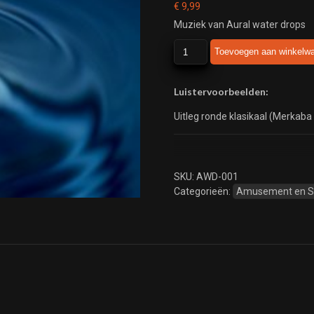
€
9,99
Muziek van Aural water drops
Aural
Toevoegen aan winkelw
water
drops
aantal
Luistervoorbeelden:
Uitleg ronde klasikaal (Merkaba
SKU:
AWD-001
Categorieën:
Amusement en 