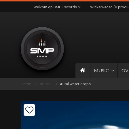
Welkom op SMP Records.nl
Winkelwagen (0 produ
MUSIC
OV
Home
Music
Aural water drops