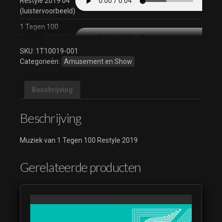
Restyle 2019 04
(luistervoorbeeld)
1 Tegen 100
Restyle 2019 05
(luistervoorbeeld)
SKU:
1T10019-001
Categorieën:
Amusement en Show
1 Tegen 100
Restyle 2019 06
(luistervoorbeeld)
Beschrijving
1 Tegen 100
Restyle 2019 07
Beschrijving
(luistervoorbeeld)
1 Tegen 100
Muziek van 1 Tegen 100 Restyle 2019
Restyle 2019 08
(luistervoorbeeld)
Gerelateerde producten
1 Tegen 100
Restyle 2019 09
(luistervoorbeeld)
1 Tegen 100
Restyle 2019 10