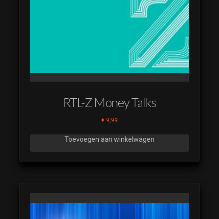
(luistervoorbeeld)
1 Tegen 100
Restyle 2019 11
(luistervoorbeeld)
1 Tegen 100
Restyle 2019 12
(luistervoorbeeld)
1 Tegen 100
RTL-Z Money Talks
Restyle 2019 13
(luistervoorbeeld)
€
9,99
Toevoegen aan winkelwagen