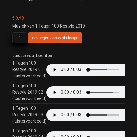
€
9,99
Muziek van 1 Tegen 100 Restyle 2019
1
Toevoegen aan winkelwagen
Tegen
100
Restyle
Luistervoorbeelden:
2019
1 Tegen 100
aantal
Restyle 2019 01
(luistervoorbeeld)
1 Tegen 100
Restyle 2019 02
(luistervoorbeeld)
1 Tegen 100
Restyle 2019 03
(luistervoorbeeld)
1 Tegen 100